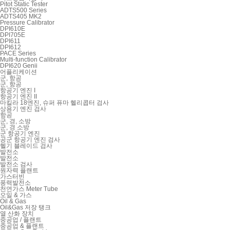
Pitot Static Tester
ADTS500 Series
ADTS405 MK2
Pressure Calibrator
DPI610E
DPI705E
DPI611
DPI612
PACE Series
Multi-function Calibrator
DPI620 Genii
어플리케이션
군, 항공
군, 항공
항공기 엔진 I
항공기 엔진 II
마킬라 18엔진, 슈퍼 퓨마 헬리콥터 검사
상용기 엔진 검사
항공
군, 경, 소방
군, 경 소방
군 항공기 엔진
공군 항공기 엔진 검사
헬기 블레이드 검사
발전소
발전소
발전소 검사
원자력 플랜트
가스터빈
풍력발전소
천연가스 Meter Tube
오일 & 가스
Oil & Gas
Oil&Gas 저장 탱크
열 산화 장치
중공업 / 플랜트
중공업 & 플랜트