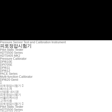
Pressure Sensor Test and Calibration Instrument
피토정압시험기
Pitot Static Tester
ADTS500 Series
ADTS405 MK2
Pressure Calibrator
DPI610E
DPI705E
DPI611
DPI612
PACE Series
Multi-function Calibrator
DPI620 Genii

피토정압시험기

회사소개
산업용 내시경
피토정압시험기
어플리케이션
고객지원
피토정압시험기

Pitot Static Tester
ADTS500 Series