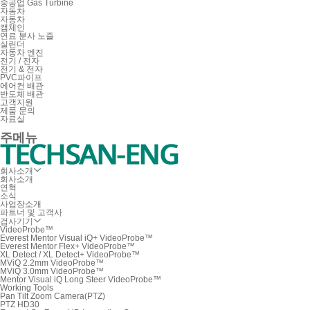
중공업 Gas Turbine
자동차
자동차
캠체인
연료 분사 노즐
실린더
자동차 엔진
전기 / 전자
전기 & 전자
PVC파이프
에어컨 배관
반도체 배관
고객지원
제품 문의
자료실
주메뉴
회사소개
회사소개
연혁
소식
사업장소개
파트너 및 고객사
검사기기
VideoProbe™
Everest Mentor Visual iQ+ VideoProbe™
Everest Mentor Flex+ VideoProbe™
XL Detect / XL Detect+ VideoProbe™
MViQ 2.2mm VideoProbe™
MViQ 3.0mm VideoProbe™
Mentor Visual iQ Long Steer VideoProbe™
Working Tools
Pan Tilt Zoom Camera(PTZ)
PTZ HD30