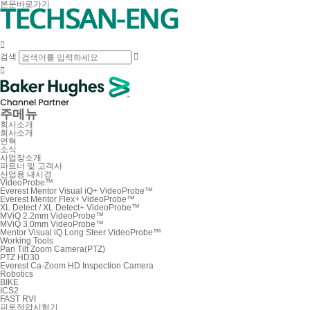
본문바로가기

검색


주메뉴
회사소개
회사소개
연혁
소식
사업장소개
파트너 및 고객사
산업용 내시경
VideoProbe™
Everest Mentor Visual iQ+ VideoProbe™
Everest Mentor Flex+ VideoProbe™
XL Detect / XL Detect+ VideoProbe™
MViQ 2.2mm VideoProbe™
MViQ 3.0mm VideoProbe™
Mentor Visual iQ Long Steer VideoProbe™
Working Tools
Pan Tilt Zoom Camera(PTZ)
PTZ HD30
Everest Ca-Zoom HD Inspection Camera
Robotics
BIKE
ICS2
FAST RVI
피토정압시험기