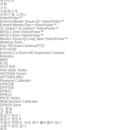
회사소개
연혁
소식
사업장소개
파트너 및 고객사
VideoProbe™
Everest Mentor Visual iQ+ VideoProbe™
Everest Mentor Flex+ VideoProbe™
XL Detect / XL Detect+ VideoProbe™
MViQ 2.2mm VideoProbe™
MViQ 3.0mm VideoProbe™
Mentor Visual iQ Long Steer VideoProbe™
Working Tools
Pan Tilt Zoom Camera(PTZ)
PTZ HD30
Everest Ca-Zoom HD Inspection Camera
Robotics
BIKE
ICS2
FAST RVI
Pitot Static Tester
ADTS500 Series
ADTS405 MK2
Pressure Calibrator
DPI610E
DPI705E
DPI611
DPI612
PACE Series
Multi-function Calibrator
DPI620 Genii
군, 항공
군, 항공
항공기 엔진 I
항공기 엔진 II
마킬라 18엔진, 슈퍼 퓨마 헬리콥터 검사
상용기 엔진 검사
항공