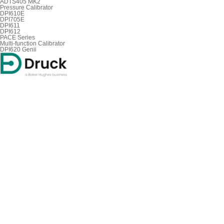
ADTS405 MK2
Pressure Calibrator
DPI610E
DPI705E
DPI611
DPI612
PACE Series
Multi-function Calibrator
DPI620 Genii