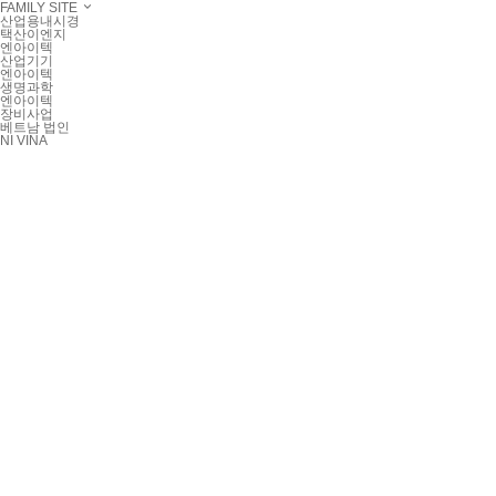
FAMILY SITE
산업용내시경
택산이엔지
엔아이텍
산업기기
엔아이텍
생명과학
엔아이텍
장비사업
베트남 법인
NI VINA