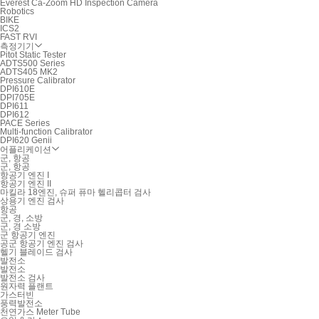
Everest Ca-Zoom HD Inspection Camera
Robotics
BIKE
ICS2
FAST RVI
측정기기
Pitot Static Tester
ADTS500 Series
ADTS405 MK2
Pressure Calibrator
DPI610E
DPI705E
DPI611
DPI612
PACE Series
Multi-function Calibrator
DPI620 Genii
어플리케이션
군, 항공
군, 항공
항공기 엔진 I
항공기 엔진 II
마킬라 18엔진, 슈퍼 퓨마 헬리콥터 검사
상용기 엔진 검사
항공
군, 경, 소방
군, 경 소방
군 항공기 엔진
공군 항공기 엔진 검사
헬기 블레이드 검사
발전소
발전소
발전소 검사
원자력 플랜트
가스터빈
풍력발전소
천연가스 Meter Tube