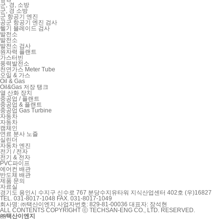
군, 경, 소방
군, 경 소방
군 항공기 엔진
공군 항공기 엔진 검사
헬기 블레이드 검사
발전소
발전소
발전소 검사
원자력 플랜트
가스터빈
풍력발전소
천연가스 Meter Tube
오일 & 가스
Oil & Gas
Oil&Gas 저장 탱크
열 산화 장치
중공업 / 플랜트
중공업 & 플랜트
중공업 Gas Turbine
자동차
자동차
캠체인
연료 분사 노즐
실린더
자동차 엔진
전기 / 전자
전기 & 전자
PVC파이프
에어컨 배관
반도체 배관
제품 문의
자료실
경기도 용인시 수지구 신수로 767 분당수지유타워 지식산업센터 402호 (우)16827
TEL. 031-8017-1048
FAX. 031-8017-1049
회사명: ㈜택산이엔지
사업자번호: 829-81-00036
대표자: 장석현
ALL CONTENTS COPYRIGHT ⓒ TECHSAN-ENG CO., LTD. RESERVED.
㈜택산이엔지