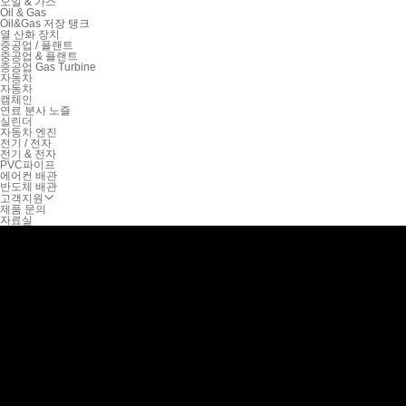
오일 & 가스
Oil & Gas
Oil&Gas 저장 탱크
열 산화 장치
중공업 / 플랜트
중공업 & 플랜트
중공업 Gas Turbine
자동차
자동차
캠체인
연료 분사 노즐
실린더
자동차 엔진
전기 / 전자
전기 & 전자
PVC파이프
에어컨 배관
반도체 배관
고객지원
제품 문의
자료실